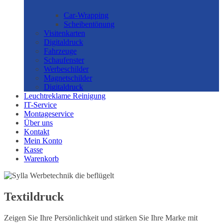
Car-Wrapping
Scheibentönung
Visitenkarten
Digitaldruck
Fahrzeuge
Schaufenster
Werbeschilder
Magnetschilder
Digitaldruck
Leuchtreklame Reinigung
IT-Service
Montageservice
Über uns
Kontakt
Mein Konto
Kasse
Warenkorb
Textildruck
Zeigen Sie Ihre Persönlichkeit und stärken Sie Ihre Marke mit